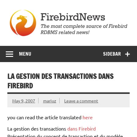
Skip
to
content
Firebird News
MENU
SIDEBAR
LA GESTION DES TRANSACTIONS DANS
FIREBIRD
May 9, 2007
mariuz
Leave a comment
you can read the article translated
here
La gestion des transactions
dans Firebird
Présentation du concept de transaction et du modèle