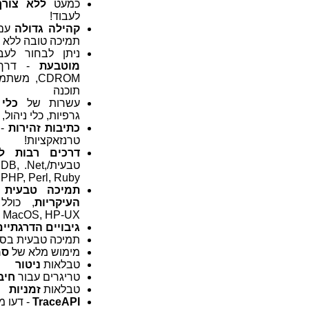
כמעט
ללא צורך
לעבוד!
קהילה גדולה
עם 
תמיכה טובה ללא 
ניתן לבחור לע
מוטבעת
- דרך מ
CDROM, מ
תוכנה
עשרות של
כלי
גרפיות, כלי ניהול, כ
כתיבות זהירות
- 
טרנזאקציות!
דרכים רבות ל
טבעית/.Net
hon, PHP, Perl, Ruby
תמיכה טבעית
ע
העיקריות
MacOS, HP-UX ו FreeBSD.
גיבויים הדרגתיים
תמיכה טבעית בס
מימוש מלא של
סמ
טבלאות
ניטור
טריגרים עבור
חיב
טבלאות
זמניות
TraceAPI
- דעו 