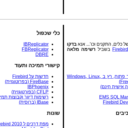
כלי שכפול
 כלים, התקנים וכו’... אנא
בדקו
IBReplicator
בשביל
רשימה מלאה
FBReplicator
DBRE
קישורי תמיכה ותעוד
FlameRobin (קוד פתוח, רץ ב Windows, Linux,
חדשות על Firebird
FireBase (בפרוטוגזית)
IBPhoenix
CFLP (בפורטוגזית)
EMS SQL Man
רשימות דיוור וקבוצות תמי
Firebird De
IBase (ברוסית)
יבים
שונות
מפת דרכים ל Firebird 2010