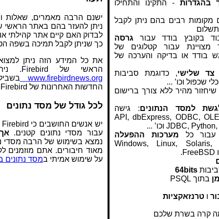
 בהגדרות
- התקינו והתחילו
ישנם הרבה מאמרים, שאלות ו
מקומות רבים בהם ניתן לקבל
תשלום
לבדוק האם קיים אתר קהילתי או
בוד בקובץ בודד עבור
גרסה
כך שניתן לקבל תמיכה בשפה הט
צויינת עבור קטלוגים של
שתמש בודד או בדיקה והערכה של
את כל המידע הזה ניתן למצו
הראשי של Firebird. ניתן גם לבדוק את
 צד שלישי
, כדוגמת סביבות
www.firebirdnews.org
בשביל
לי שכפול וכו’ ...
החדשות האחרונות של Firebird.
שיחזור מהיר ללא צורך ברישום
לכל גודל של מסד נתונים
גשת למסד הנתונים
: גישה
API, dbExpress, ODBC, OLEDB, ,
JDBC, Pyt וכו’ ...
עבור מסדי נתונים קטנים.
אך 
בור כל
מערכות ההפעלה
נמצא בשימוש של הרבה מסדי נת
, כולל Windows, Linux, Solaris,
מאוד חיבורים. אתם מוזמנים 
על שימוש אמיתי ב
מסד נתונים בגדול 1 
ביבות
64bits
ן
בתוך PSQL
ור
ו
טרנזאקציות
מה קרה בשרת שלכם