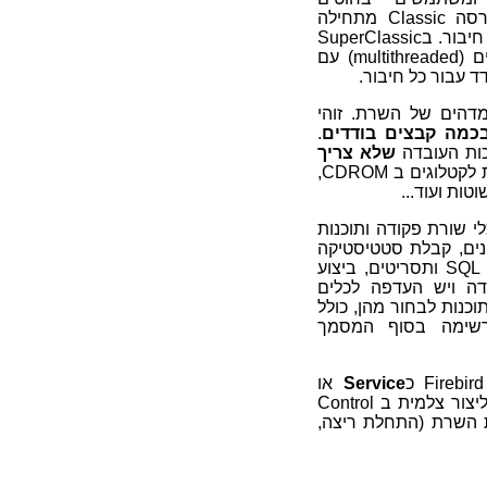
(threads) עבור כל חיבור. הגרסה Classic מתחילה
בתהליך חדש של שרת עבור כל חיבור. בSuperClassic
ניתן למצוא תמיכה בריבוי חוטים (multithreaded) עם
ד עבור כל חיבור.
דהים של השרת. זוהי
.
כות העובדה
שלא צריך
. גרסה זו אידיאלית לקטלוגים ב CDROM,
טות ועוד...
של כלי שורת פקודה ותוכנות
נים, קבלת סטטיסטיקה
על מסד נתונים, הרצת פקודות SQL ותסריטים, ביצוע
מידה ויש העדפה לכלים
וכנות לבחור מהן, כולל
רשימה בסוף המסמך
Service
או
. תוכנת ההתקנה יכולה ליצור צלמית ב Control
 את השרת (התחלת ריצה,