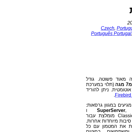
Czech
,
Portugu
Português Portugal
Fir זו משימה מאוד פשוטה. גודל
גה
(תלוי במערכת
טומטית. ניתן להוריד
.
SuperServer
ו
. כרגע, גרסת הClassic מומלצת עבור
), וכן סיבות מיוחדות אחרות.
SuperSe משתפת את המטמון עם כל
 ומשתמשים בחוטים