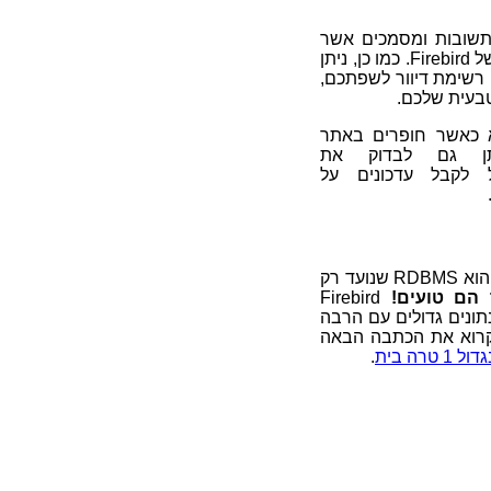
תשובות ומסמכים אשר
ניתן להעזר בהם באתר הראשי של Firebird. כמו כן, ניתן
 רשימת דיוור לשפתכם,
בעית שלכם.
א כאשר חופרים באתר
 לקבל עדכונים על
יש אנשים החושבים כי Firebird הוא RDBMS שנועד רק
הם טועים!
Firebird
ונים גדולים עם הרבה
לקרוא את הכתבה הבאה
טרה בית
.