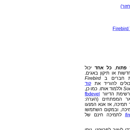
 פתוח
,
כל אחד
יכול
שות או תיקון באגים.
יות חברים ב
Firebird
ולים להוריד את
קוד
So
וללמוד אותו. כמו כן,
לרשימת הדיוור
fbdevel
ר המפתחים (הערה:
 תמיכה, אז אנא המנעו
יכה, ובמקום השתמשו
fi
לתמיכה חינם של
י לעזור לפרויקט. ניתן