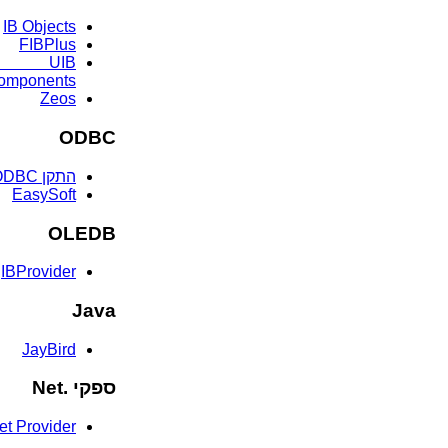
IB Objects
FIBPlus
omponents)
Zeos
ODBC
התקן Firebird ODBC
EasySoft
OLEDB
IBProvider
Java
JayBird
ספקי .Net
et Provider