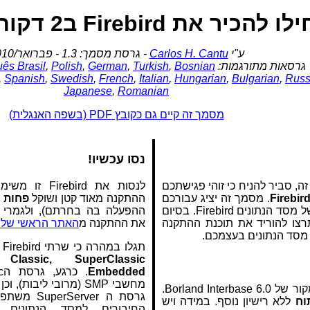
להכיר את Firebird ב2 דקות
ע"י
Carlos H. Cantu
- גרסת מסמך: 1.3 - פברואר/2010
גרסאות מתורגמות:
Bosnian
,
Turkish
,
German
,
Polish
,
ês Brasil
,
Spanish
,
Swedish
,
French
,
Italian
,
Hungarian
,
Bulgarian
,
Russ
Japanese
,
Romanian
מסמך זה קיים גם כקובץ PDF (בשפה האנגלית)
נסו עכשיו!
, סביר להניח כי זוהי פגישתכם
לנסות את ebird
Firebir
RDBMS. מסמך זה יציג עבורכם
ההתקנה מאוד קטן ושוקל
פחות מ7 מ
את התכונות הראשיות של מסד הנתונים Firebird. בסיום
ההפעלה בה בחרתם), ולגמרי או
תרצו להוריד את תוכנת ההתקנה
את ההתקנה מ
האתר הראשי של Firebird
מסד הנתונים בעצמכם.
תגלו במהרה כי שרתי Firebird מגיעים במגוון גרסאות:
,
Classic, SuperClassic
Embedded
מחשבי SMP (מרובי ליבות
מגיע מקוד המקור של Borland Interbase 6.0.
גרסת ה rver
וח
ללא רישיון נוסף. במידה ויש
החיבורים למסד הנתונים,