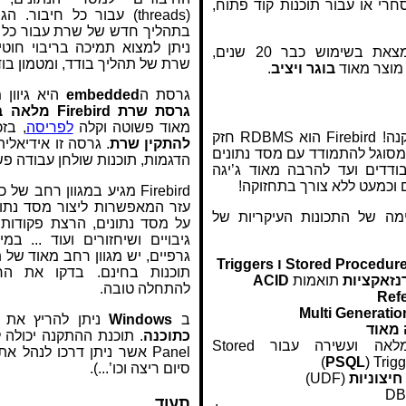
רי או עבור תוכנות קוד פתוח,
נמצאת בשימוש כבר 20 שנים,
שרת של תהליך בודד, ומטמון בוד
 מוצר מאוד
בוגר
ויציב
.
גרסת ה
embedded
היא גיוון
מ
גרסת שרת Firebird מלאה בכמה קבצים בודדים
מאוד פשוטה וקלה
לפריסה
, בז
אל תיבהלו מגודל ההתקנה! Firebird הוא RDBMS חזק
להתקין שרת
מסוגל להתמודד עם מסד נתונים
הדגמות, תוכנות שולחן עבודה פשו
ודדים ועד להרבה מאוד ג’יגה
 וכמעט ללא צורך בתחזוקה!
Firebird מגיע במגוון רחב 
עזר המאפשרות ליצור מסד נתו
מה של התכונות העיקריות של
גיבויים ושיחזורים ועוד ... ב
גרפיים, יש מגוון רחב מאוד של ת
Stored Procedu ו Triggers
תוכנות בחינם. בדקו את ה
נזאקציות
תואמות
ACID
להתחלה טובה.
Refe
Multi Generatio
ב
Windows
ניתן להריץ את Firebird כ
 מאוד
כתוכנה
שפה פנימית מלאה ועשירה עבור Stored
Panel אשר ניתן דרכו לנהל
)
PSQL
סיום ריצה וכו’...).
חיצוניות
(UDF)
תעוד