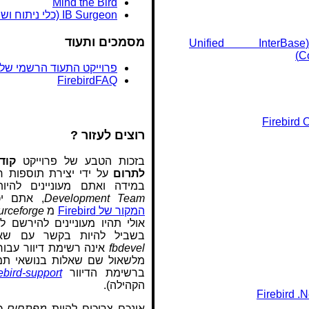
Mind the Bird
IB Surgeon (כלי ניתוח ושחזור)
מסמכים ותעוד
UIB ‏(Unified InterBase
C
פרוייקט התעוד הרשמי של Firebird
FirebirdFAQ
רוצים לעזור ?
בזכות הטבע של פרוייקט
קוד
לתרום
על ידי יצירת תוספות חד
במידה ואתם מעוניינים לה
Development Team
, אתם יכ
המקור של Firebird
מ
urceforge
אולי תהיו מעוניינים להירשם 
בשביל להיות בקשר עם שא
fbdevel
אינה רשימת דיוור עבור
מלשאול שם שאלות בנושאי תמ
ברשימת הדיוור
rebird-support
הקהילה).
Firebird .N
אינכם צריכים להיות
מפתחים
כד