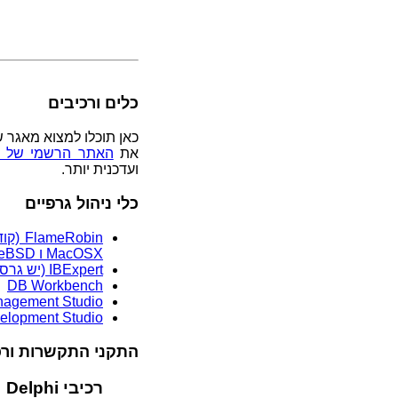
כלים ורכיבים
כאן תוכלו למצוא מאגר של
את
האתר הרשמי של Firebird
ועדכנית יותר.
כלי ניהול גרפיים
MacOSX ו FreeBSD)
IBExpert (יש גרסה אישית חינם)
DB Workbench
agement Studio
velopment Studio
התקני התקשרות ורכ
רכיבי Delphi