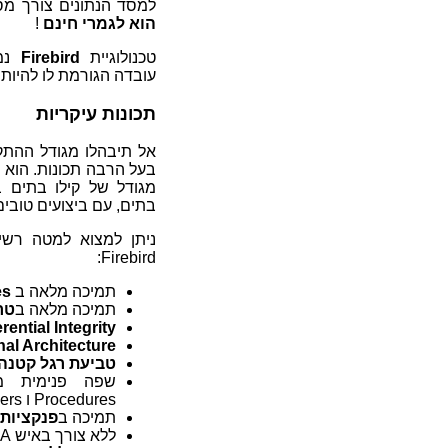
למסד הנתונים צורך מסח
הוא לגמרי חינם
!
טכנולוגיית
Firebird
עובדה הגורמת לו להיות
תכונות עיקריות
בעל הרבה תכונות. הוא 
מגודל של קילו בתים ב
בתים, עם ביצועים טובים
ניתן למצוא למטה רשי
Firebird:
תמיכה מלאה ב
res
תמיכה מלאה ב
טר
rential Integrity
nal Architecture
טביעת רגל קטנה
Procedures ו Triggers ‏(
תמיכה ב
פנקציות 
ללא צורך באיש DBA